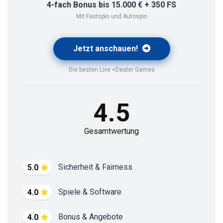
4-fach Bonus bis 15.000 € + 350 FS
Mit Fastspin und Autospin
Jetzt anschauen!
Die besten Live <Dealer Games
4.5
Gesamtwertung
Sicherheit & Fairness
5.0
Spiele & Software
4.0
Bonus & Angebote
4.0